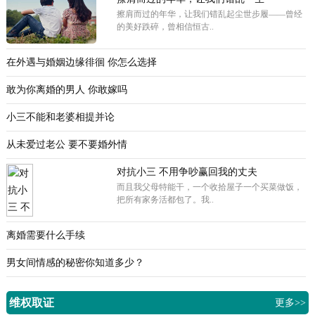
擦肩而过的年华，让我们错乱起尘世步履——曾经
的美好跌碎，曾相信恒古..
在外遇与婚姻边缘徘徊 你怎么选择
敢为你离婚的男人 你敢嫁吗
小三不能和老婆相提并论
从未爱过老公 要不要婚外情
对抗小三 不用争吵赢回我的丈夫
而且我父母特能干，一个收拾屋子一个买菜做饭，
把所有家务活都包了。我..
离婚需要什么手续
男女间情感的秘密你知道多少？
维权取证
更多>>