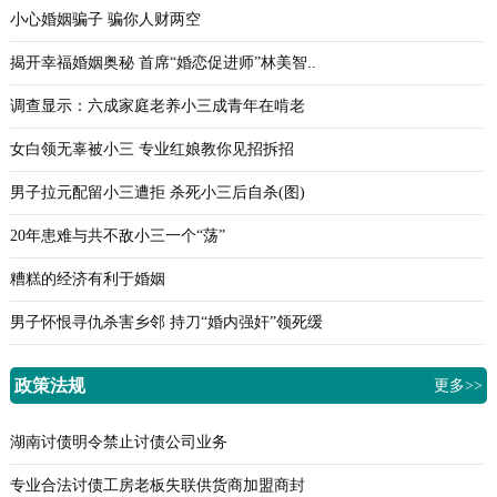
小心婚姻骗子 骗你人财两空
揭开幸福婚姻奥秘 首席“婚恋促进师”林美智..
调查显示：六成家庭老养小三成青年在啃老
女白领无辜被小三 专业红娘教你见招拆招
男子拉元配留小三遭拒 杀死小三后自杀(图)
20年患难与共不敌小三一个“荡”
糟糕的经济有利于婚姻
男子怀恨寻仇杀害乡邻 持刀“婚内强奸”领死缓
政策法规
更多>>
湖南讨债明令禁止讨债公司业务
专业合法讨债工房老板失联供货商加盟商封