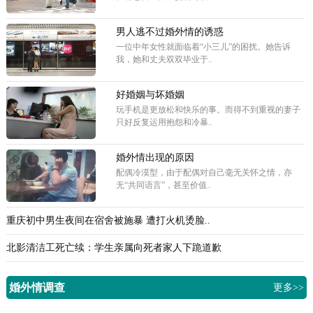
男人逃不过婚外情的诱惑
一位中年女性就面临着“小三儿”的困扰。她告诉
我，她和丈夫双双毕业于..
好婚姻与坏婚姻
玩手机是更放松和快乐的事。而得不到重视的妻子
只好反复运用抱怨和冷暴..
婚外情出现的原因
配偶冷漠型，由于配偶对自己毫无关怀之情，亦
无“共同语言”，甚至价值..
重庆初中男生夜间在宿舍被施暴 遭打火机烫脸..
北影清洁工死亡续：学生亲属向死者家人下跪道歉
婚外情调查
更多>>