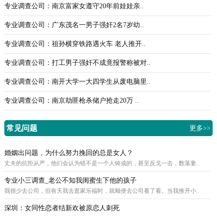
专业调查公司：南京富家女遵守20年前娃娃亲..
专业调查公司：广东茂名一男子强奸2名7岁幼..
专业调查公司：祖孙横穿铁路遇火车 老人推开..
专业调查公司：打工男子强奸不成竟报警称被对..
专业调查公司：南开大学一大四学生从废电脑里..
专业调查公司：南京劫匪枪杀储户抢走20万 ..
常见问题
更多>>
婚姻出问题，为什么努力挽回的总是女人？
丈夫的抗拒从严，他们会认为错不是一个人铸成的，甚至反戈一击，数落妻..
专业小三调查_老公不知我闺蜜生下他的孩子
我很少去公司，但有天我去逛家乐福时，就顺便去公司看了看。当我推开小..
深圳：女同性恋者结新欢被原恋人刺死