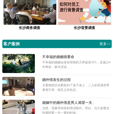
长沙商务调查
长沙背景调查
客户案例
更多>>
不幸福的婚姻很要命
不幸福的婚姻会使你得病的几率提高35%，还减少4
年寿命，换句话说，..
婚外情发生的过程
夫妻都把目光聚焦到了孩子身上，二人的浪漫世界
逐渐不再，相互之间也没..
婚姻中的婚外情是男人渴望一夫..
当然，强暴等特殊的情况除外。所以，当大多数女
性都想要一夫一妻的时候..