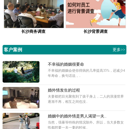
长沙商务调查
长沙背景调查
客户案例
更多>>
不幸福的婚姻很要命
不幸福的婚姻会使你得病的几率提高35%，还减少4
年寿命，换句话说，..
婚外情发生的过程
夫妻都把目光聚焦到了孩子身上，二人的浪漫世界
逐渐不再，相互之间也没..
婚姻中的婚外情是男人渴望一夫..
当然，强暴等特殊的情况除外。所以，当大多数女
性都想要一夫一妻的时候..