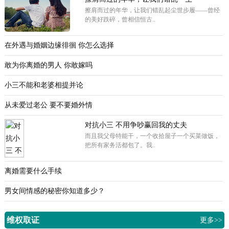
擦肩而过的年华，让我们错乱起尘世步履——曾经
的美好跌碎，曾相信恒古..
在外遇与婚姻边缘徘徊 你怎么选择
敢为你离婚的男人 你敢嫁吗
小三不能和老婆相提并论
从未爱过老公 要不要婚外情
对抗小三 不用争吵赢回我的丈夫
而且我父母特能干，一个收拾屋子一个买菜做饭，
把所有家务活都包了。我..
离婚需要什么手续
男女间情感的秘密你知道多少？
维权取证
更多>>