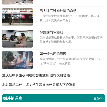
男人逃不过婚外情的诱惑
一位中年女性就面临着“小三儿”的困扰。她告诉
我，她和丈夫双双毕业于..
好婚姻与坏婚姻
玩手机是更放松和快乐的事。而得不到重视的妻子
只好反复运用抱怨和冷暴..
婚外情出现的原因
配偶冷漠型，由于配偶对自己毫无关怀之情，亦
无“共同语言”，甚至价值..
重庆初中男生夜间在宿舍被施暴 遭打火机烫脸..
北影清洁工死亡续：学生亲属向死者家人下跪道歉
婚外情调查
更多>>