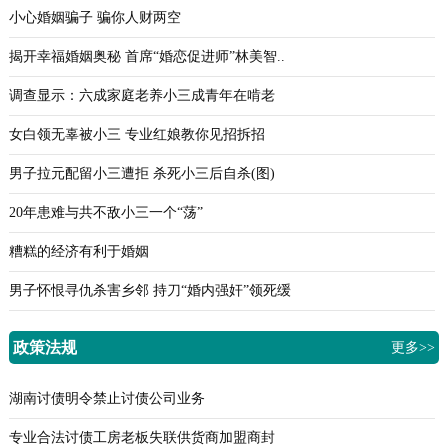
小心婚姻骗子 骗你人财两空
揭开幸福婚姻奥秘 首席“婚恋促进师”林美智..
调查显示：六成家庭老养小三成青年在啃老
女白领无辜被小三 专业红娘教你见招拆招
男子拉元配留小三遭拒 杀死小三后自杀(图)
20年患难与共不敌小三一个“荡”
糟糕的经济有利于婚姻
男子怀恨寻仇杀害乡邻 持刀“婚内强奸”领死缓
政策法规
更多>>
湖南讨债明令禁止讨债公司业务
专业合法讨债工房老板失联供货商加盟商封