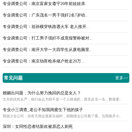
专业调查公司：南京富家女遵守20年前娃娃亲..
专业调查公司：广东茂名一男子强奸2名7岁幼..
专业调查公司：祖孙横穿铁路遇火车 老人推开..
专业调查公司：打工男子强奸不成竟报警称被对..
专业调查公司：南开大学一大四学生从废电脑里..
专业调查公司：南京劫匪枪杀储户抢走20万 ..
常见问题
更多>>
婚姻出问题，为什么努力挽回的总是女人？
丈夫的抗拒从严，他们会认为错不是一个人铸成的，甚至反戈一击，数落妻..
专业小三调查_老公不知我闺蜜生下他的孩子
我很少去公司，但有天我去逛家乐福时，就顺便去公司看了看。当我推开小..
深圳：女同性恋者结新欢被原恋人刺死