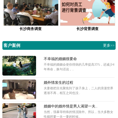
长沙商务调查
长沙背景调查
客户案例
更多>>
不幸福的婚姻很要命
不幸福的婚姻会使你得病的几率提高35%，还减少4
年寿命，换句话说，..
婚外情发生的过程
夫妻都把目光聚焦到了孩子身上，二人的浪漫世界
逐渐不再，相互之间也没..
婚姻中的婚外情是男人渴望一夫..
当然，强暴等特殊的情况除外。所以，当大多数女
性都想要一夫一妻的时候..