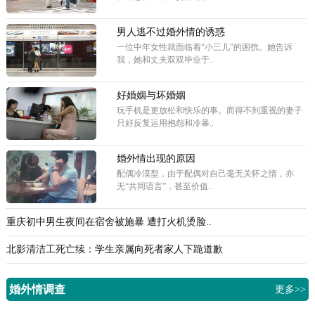
男人逃不过婚外情的诱惑
一位中年女性就面临着“小三儿”的困扰。她告诉
我，她和丈夫双双毕业于..
好婚姻与坏婚姻
玩手机是更放松和快乐的事。而得不到重视的妻子
只好反复运用抱怨和冷暴..
婚外情出现的原因
配偶冷漠型，由于配偶对自己毫无关怀之情，亦
无“共同语言”，甚至价值..
重庆初中男生夜间在宿舍被施暴 遭打火机烫脸..
北影清洁工死亡续：学生亲属向死者家人下跪道歉
婚外情调查
更多>>