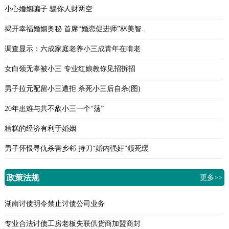
小心婚姻骗子 骗你人财两空
揭开幸福婚姻奥秘 首席“婚恋促进师”林美智..
调查显示：六成家庭老养小三成青年在啃老
女白领无辜被小三 专业红娘教你见招拆招
男子拉元配留小三遭拒 杀死小三后自杀(图)
20年患难与共不敌小三一个“荡”
糟糕的经济有利于婚姻
男子怀恨寻仇杀害乡邻 持刀“婚内强奸”领死缓
政策法规
更多>>
湖南讨债明令禁止讨债公司业务
专业合法讨债工房老板失联供货商加盟商封