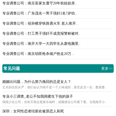
专业调查公司：南京富家女遵守20年前娃娃亲..
专业调查公司：广东茂名一男子强奸2名7岁幼..
专业调查公司：祖孙横穿铁路遇火车 老人推开..
专业调查公司：打工男子强奸不成竟报警称被对..
专业调查公司：南开大学一大四学生从废电脑里..
专业调查公司：南京劫匪枪杀储户抢走20万 ..
常见问题
更多>>
婚姻出问题，为什么努力挽回的总是女人？
丈夫的抗拒从严，他们会认为错不是一个人铸成的，甚至反戈一击，数落妻..
专业小三调查_老公不知我闺蜜生下他的孩子
我很少去公司，但有天我去逛家乐福时，就顺便去公司看了看。当我推开小..
深圳：女同性恋者结新欢被原恋人刺死