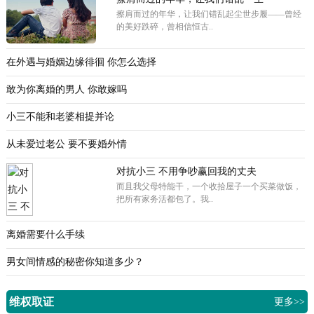
擦肩而过的年华，让我们错乱起尘世步履——曾经
的美好跌碎，曾相信恒古..
在外遇与婚姻边缘徘徊 你怎么选择
敢为你离婚的男人 你敢嫁吗
小三不能和老婆相提并论
从未爱过老公 要不要婚外情
对抗小三 不用争吵赢回我的丈夫
而且我父母特能干，一个收拾屋子一个买菜做饭，
把所有家务活都包了。我..
离婚需要什么手续
男女间情感的秘密你知道多少？
维权取证
更多>>